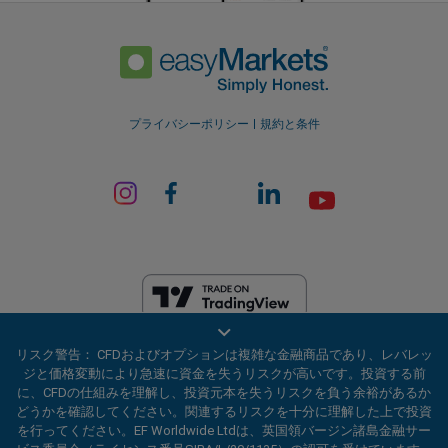
プライバシーポリシー
規約と条件
EF Worldwide Ltdは、英領バージン諸島の金融サービス委員会（ライセ
リスク警告： CFDおよびオプションは複雑な金融商品であり、レバレッ
ンス番号SIBA/L/20/1135）から認可を受けています。 easyMarketsは、
ジと価格変動により急速に資金を失うリスクが高いです。投資する前
EF Worldwide Ltd（登録番号：2031075）の商号です。このウェブサイ
に、CFDの仕組みを理解し、投資元本を失うリスクを負う余裕があるか
トは、EF Worldwide Limited（Blue Capital Markets Group傘下）によっ
どうかを確認してください。関連するリスクを十分に理解した上で投資
て運営されています。このウェブサイトは、日本およびインドの居住者
を行ってください。EF Worldwide Ltdは、英国領バージン諸島金融サー
を対象としていません。