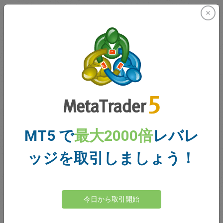
このような環境下で、トレーダーは長期的な予測や政
策シグナルに頼るのではなく、価格変動に柔軟に対応
する姿勢をとった。
第4四半期が今日のトレーダ
ーについて何を語っているか
2025年第4四半期は、トレーダーの行動における重要
な変化を浮き彫りにしました。ボラティリティの高さ
はもはや自動的に警戒感につながるものではありませ
MT5 で
最大2000倍
レバレ
ん。むしろ、多くのトレーダーは、リスクを管理し、
決断力を持って行動できる限り、動きの速い市場での
ッジを取引しましょう！
取引にますます慣れてきています。
短期取引への選好と安定したエクスポージャー水準
は、投機よりもコントロールを重視する傾向が強まっ
今日から取引開始
ていることを示唆しています。トレーダーは積極的で
したが、選択的な取引を行っていました。