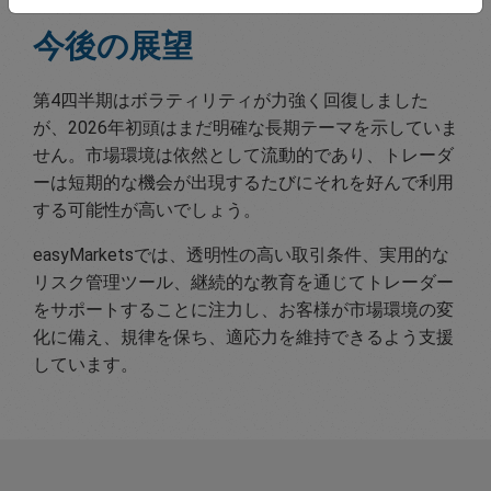
今後の展望
第4四半期はボラティリティが力強く回復しました
が、2026年初頭はまだ明確な長期テーマを示していま
せん。市場環境は依然として流動的であり、トレーダ
ーは短期的な機会が出現するたびにそれを好んで利用
する可能性が高いでしょう。
easyMarketsでは、透明性の高い取引条件、実用的な
リスク管理ツール、継続的な教育を通じてトレーダー
をサポートすることに注力し、お客様が市場環境の変
化に備え、規律を保ち、適応力を維持できるよう支援
しています。