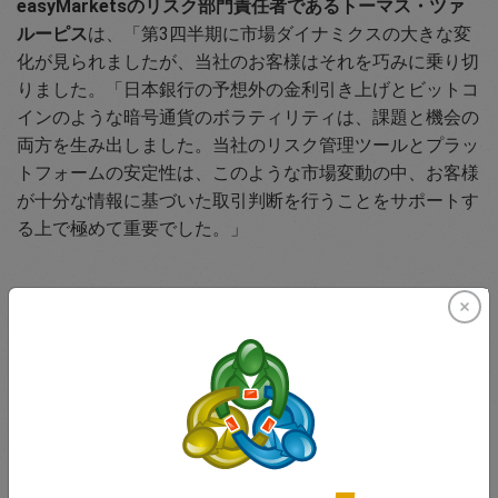
easyMarketsのリスク部門責任者であるトーマス・ツァ
ルーピス
は、「第3四半期に市場ダイナミクスの大きな変
化が見られましたが、当社のお客様はそれを巧みに乗り切
りました。「日本銀行の予想外の金利引き上げとビットコ
インのような暗号通貨のボラティリティは、課題と機会の
両方を生み出しました。当社のリスク管理ツールとプラッ
トフォームの安定性は、このような市場変動の中、お客様
が十分な情報に基づいた取引判断を行うことをサポートす
る上で極めて重要でした。」
今後へ向けて
easyMarketsは、革新的なツールと卓越したサポートでト
レーダーに力を与え続け、ダイナミックな世界経済におけ
る市場機会を活用する能力を保証します。当社は、お客様
の成功をサポートする安定的で迅速な取引環境を提供する
ことに引き続き全力を尽くします。