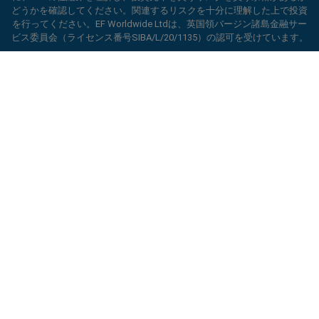
トは、EF Worldwide Limited（Blue Capital Markets Group傘下）によっ
どうかを確認してください。関連するリスクを十分に理解した上で投資
て運営されています。このウェブサイトは、日本およびインドの居住者
を行ってください。EF Worldwide Ltdは、英国領バージン諸島金融サー
を対象としていません。
ビス委員会（ライセンス番号SIBA/L/20/1135）の認可を受けています。
制限地域：
EF Worldwide Ltdは、アメリカ合衆国、イスラエル、ブリテ
ard_arrow_left
ard_arrow_left
ard_arrow_left
ard_arrow_left
ard_arrow_left
ard_arrow_left
ard_arrow_left
当社とチャットしましょう！
当社とチャットしましょう！
連絡する
当社とチャットしましょう！
当社とチャットしましょう！
当社とチャットしましょう！
ィッシュコロンビア州、マニトバ州、ケベック州、オンタリオ州、アフ
ガニスタン、ベラルーシ、キューバ、イラン、リビア、ミャンマー、ニ
当社までメッセージをお寄せくだ
こんにちは！easyMarketsへようこそ。何
カラグア、北朝鮮、パナマ、ロシア連邦、セーシェル、ベネズエラなど
メッセンジャー
call
WhatsApp
1. 下記のQRコードをスキャンして下さい
さい
の特定の地域の居住者にはサービスを提供していません。
かご質問ある場合や、サポートが必要な場合
は当社がいつでもお手伝いいたします。どう
easyMarketsは登録商標です。Copyright © 2001 - 2026. All rights
1. Add the following
easyMarkets
number
ぞお楽しみください。
reserved.
1.Facebookで
easyMarkets
にいいねをする
2.チャットを開始！
call
+357 25 828 899
to your contact list +357 99 248 926
かフォローをしてください
1.QQをオープンして、easyForex易信
WeChatの受付時間は
キャンセル
チャットを開始!
2.WhatsAppを開き、今追加した番号を選択
(800128208)を探してください
2.メッセンジャーを開き、
easyMarkets
を
月曜から金曜の8:00-22:00
GMT +2
してください
探してください
2.チャットを開始！
折り返し連絡のリクエスト
3.チャットを開始
3.チャットを開始
We accept WhatsApp chat requests
We accept Facebook chat requests
Monday-Thursday: 08:00–21:00
GMT +2
Monday-Thursday: 08:00–21:00
GMT +2
Friday: 08:00–24:00
GMT +2
Friday: 08:00–24:00
GMT +2
Phone support is available 24/5
Phone support is available 24/5