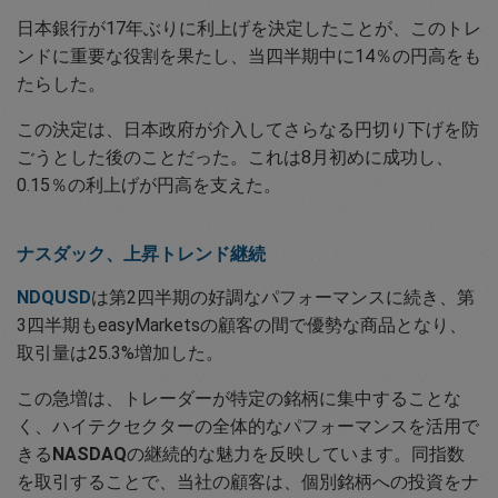
日本銀行が17年ぶりに利上げを決定したことが、このトレ
ンドに重要な役割を果たし、当四半期中に14％の円高をも
たらした。
この決定は、日本政府が介入してさらなる円切り下げを防
ごうとした後のことだった。これは8月初めに成功し、
0.15％の利上げが円高を支えた。
ナスダック、上昇トレンド継続
NDQUSD
は第2四半期の好調なパフォーマンスに続き、第
3四半期もeasyMarketsの顧客の間で優勢な商品となり、
取引量は25.3%増加した。
この急増は、トレーダーが特定の銘柄に集中することな
く、ハイテクセクターの全体的なパフォーマンスを活用で
きる
NASDAQ
の継続的な魅力を反映しています。同指数
を取引することで、当社の顧客は、個別銘柄への投資をナ