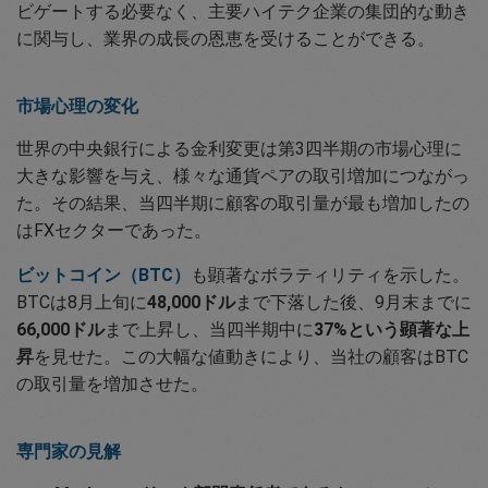
ビゲートする必要なく、主要ハイテク企業の集団的な動き
に関与し、業界の成長の恩恵を受けることができる。
市場心理の変化
世界の中央銀行による金利変更は第3四半期の市場心理に
大きな影響を与え、様々な通貨ペアの取引増加につながっ
た。その結果、当四半期に顧客の取引量が最も増加したの
はFXセクターであった。
ビットコイン（BTC）
も顕著なボラティリティを示した。
BTCは8月上旬に
48,000ドル
まで下落した後、9月末までに
66,000ドル
まで上昇し、当四半期中に
37%という顕著な上
昇
を見せた。この大幅な値動きにより、当社の顧客はBTC
の取引量を増加させた。
専門家の見解