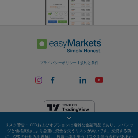
プライバシーポリシー
規約と条件
EF Worldwide Ltdは、英領バージン諸島の金融サービス委員会（ライセ
リスク警告： CFDおよびオプションは複雑な金融商品であり、レバレッ
ンス番号SIBA/L/20/1135）から認可を受けています。 easyMarketsは、
ジと価格変動により急速に資金を失うリスクが高いです。投資する前
EF Worldwide Ltd（登録番号：2031075）の商号です。このウェブサイ
に、CFDの仕組みを理解し、投資元本を失うリスクを負う余裕があるか