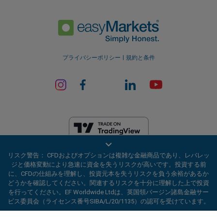
プライバシーポリシー
規約と条件
EF Worldwide Ltdは、英領バージン諸島の金融サービス委員会（ライセ
リスク警告： CFDおよびオプションは複雑な金融商品であり、レバレッ
ンス番号SIBA/L/20/1135）から認可を受けています。 easyMarketsは、
ジと価格変動により急速に資金を失うリスクが高いです。投資する前
EF Worldwide Ltd（登録番号：2031075）の商号です。このウェブサイ
に、CFDの仕組みを理解し、投資元本を失うリスクを負う余裕があるか
トは、EF Worldwide Limited（Blue Capital Markets Group傘下）によっ
どうかを確認してください。関連するリスクを十分に理解した上で投資
て運営されています。このウェブサイトは、日本およびインドの居住者
を行ってください。EF Worldwide Ltdは、英国領バージン諸島金融サー
を対象としていません。
ビス委員会（ライセンス番号SIBA/L/20/1135）の認可を受けています。
制限地域：
EF Worldwide Ltdは、アメリカ合衆国、イスラエル、ブリテ