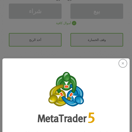
بيع
شراء
أموال كافية
وقف الخسارة
أخذ الربح
افتح حساب تداول
الايداع الأولي
الحساب ب
رصيد التداول
0.00
مكافآتي
0.00
إجمالي المكسب/الخسارة المفتوحة
0.00