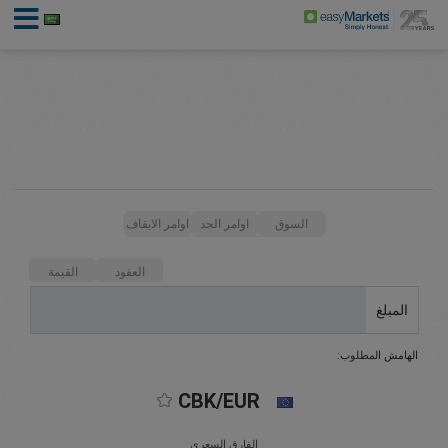
السوق
اوامر الحد
اوامر الايقاف
العقود
القيمة
المبلغ
الهامش المطلوب:
CBK/EUR
الفارق السعري