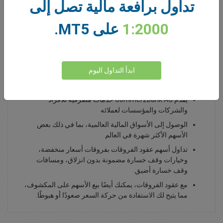
تداول برافعة مالية تصل إلى
0.00
Total Premium
1:2000
على MT5.
يداع أموال
ابدأ التداول اليوم
تداول أسهم Commerzbank AG CBK
يقدم Commerzbank AG خدمات مصرفية للأفراد
والشركات والمؤسسات لعملائه
الوصول إلى الأسواق المالية العالمية، بما في ذلك بعض
الأسهم الأكثر شهرة في العالم
تداول أسهم عقود الفروقات بفروقات أسعار منخفضة،
وخيارات وقف خسارة مضمونة بدون انزلاق، ومسافات
وقف خسارة أضيق.
مع عقود الفروقات، يمكنك أيضًا بيع الأسهم على المكشوف،
مما يتيح لك الاستفادة من حركة السعر صعودًا أو هبوطًا.