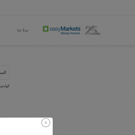
نبذةٌ عنا
المب
الهامش