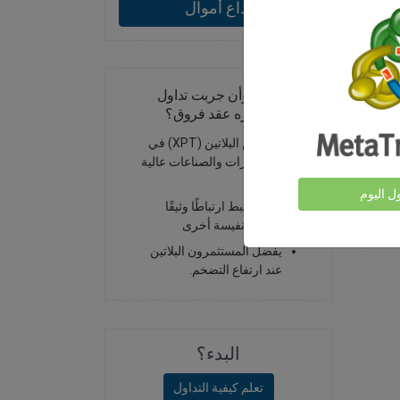
يداع أموال
هل سبق لك وأن جربت تداول
البلاتين باعتباره عقد فروق؟
يستخدم البلاتين (XPT) في
المجوهرات والصناعات عالية
التقنية
ول اليوم
وهو مرتبط ارتباطًا وثيقًا
بمعادن نفيسة أخرى
يفضل المستثمرون البلاتين
عند ارتفاع التضخم.
البدء؟
تعلم كيفية التداول