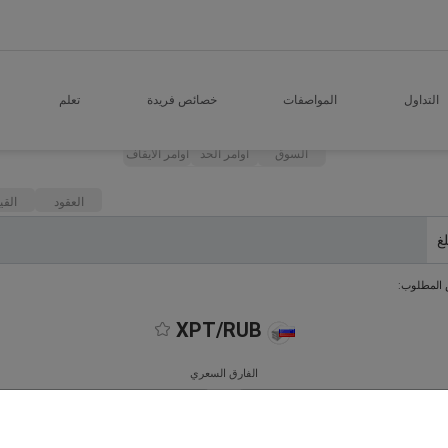
التداول
المواصفات
خصائص فريدة
تعلم
السوق
اوامر الحد
اوامر الايقاف
العقود
القي
لغ
 المطلوب:
XPT/RUB
الفارق السعري
بيع
شراء