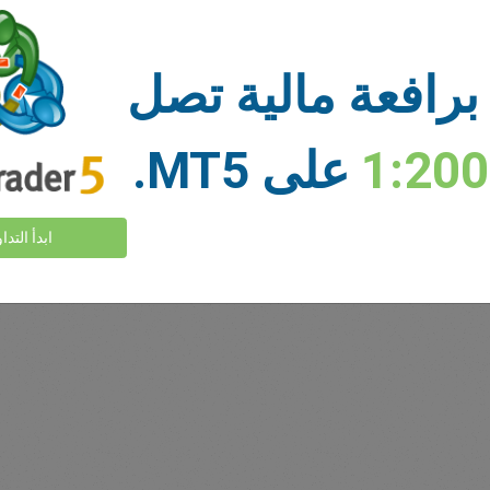
أموال كافية
وقف الخسارة
أخذ الربح
برافعة مالية تصل
1:20
على MT5.
السوق
عرض المزيد >
ابدأ التدا