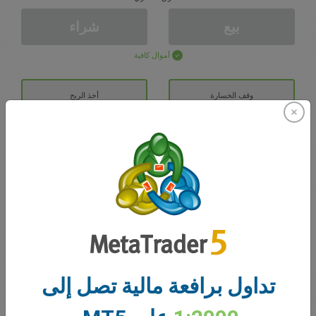
بيع
شراء
أموال كافية
وقف الخسارة
أخذ الربح
افتح حساب تداول
الايداع الأولي
الحساب ب
رصيد التداول
0.00
تداول برافعة مالية تصل إلى
مكافآتي
0.00
إجمالي المكسب/الخسارة المفتوحة
0.00