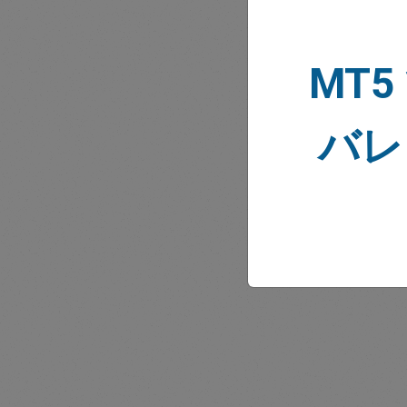
MT5
バレ
市場