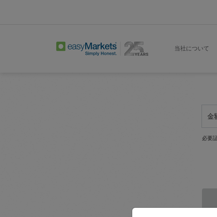
当社について
金
必要証