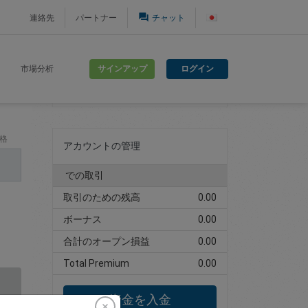
question_answer
連絡先
パートナー
チャット
サインアップ
ログイン
市場分析
取引アカウントの作成
格
アカウントの管理
での取引
取引のための残高
0.00
ボーナス
0.00
合計のオープン損益
0.00
Total Premium
0.00
資金を入金