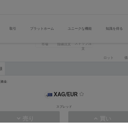
取引
プラットホーム
ユニークな機能
知識を得る
ストップ注
市場
指値注文
文
ロット
価
額
拠金:
XAG/EUR
スプレッド
売り
買い