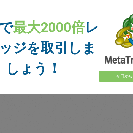
十分な資金
損切り
利食い
 で
最大2000倍
レ
ッジを取引しま
ニュース
詳細を表示＞
しょう！
今日から