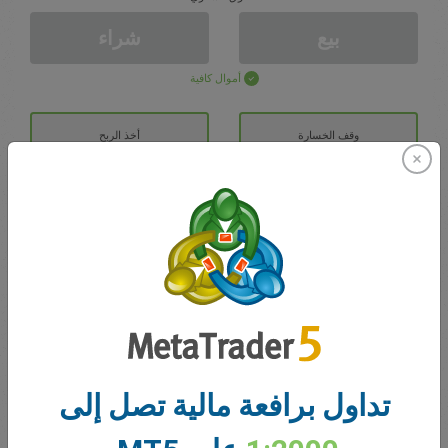
بيع
شراء
أموال كافية
وقف الخسارة
أخذ الربح
افتح حساب تداول
الايداع الأولي
الحساب ب
رصيد التداول
0.00
تداول برافعة مالية تصل إلى
مكافآتي
0.00
إجمالي المكسب/الخسارة المفتوحة
0.00