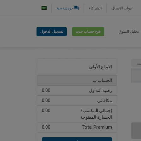
question_answer
ادوات الاتصال
الشركاء
دردشة حية
فتح حساب جديد
تسجيل الدخول
تحليل السوق
افتح حساب تداول
مة
الايداع الأولي
الحساب ب
رصيد التداول
0.00
مكافآتي
0.00
إجمالي المكسب/
0.00
الخسارة المفتوحة
0.00
Total Premium