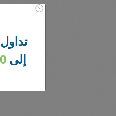
تداول 
أخبار 
إلى
00