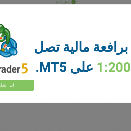
أموال كافية
وقف الخسارة
أخذ الربح
برافعة مالية تصل
السوق
عرض المزيد >
1:20
على MT5.
ابدأ التدا