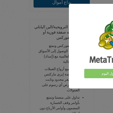
يداع أموال
تداول الكرونة النرويجية/الين الياباني
- تداوله بوصفه صفقة فورية أو
صفقة آجلة للفوركس
تداول الفوركس وتمتع
بإمكانية الوصول إلى الأسواق
المالية العالمية مع (إمداد)
سيولة عالية
تتمتع جميع أزواج العملات
ول اليوم
على منصة إيزي ماركتس
بفرق سعر محدود وثابت
وعدم فرض أي رسوم على
العمولات
تداول على منصتنا وتمتع
بأوامر وقف الخسارة
المضمون وأوامر الأرباح دون