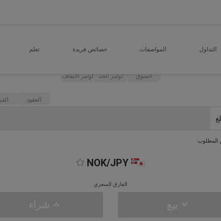
التداول
المواصفات
خصائص فريدة
تعلم
السوق
اوامر الحد
اوامر الايقاف
العقود
القي
لغ
 المطلوب:
NOK/JPY
الفارق السعري
بيع
شراء