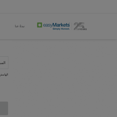
نبذةٌ عنا
المب
الهامش