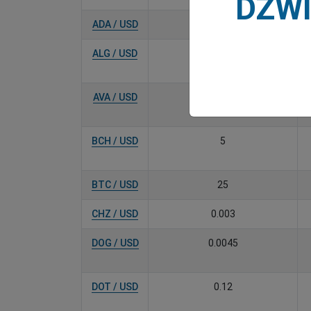
DŹW
ADA / USD
0.014
ALG / USD
0.006
AVA / USD
0.6
BCH / USD
5
BTC / USD
25
CHZ / USD
0.003
DOG / USD
0.0045
DOT / USD
0.12