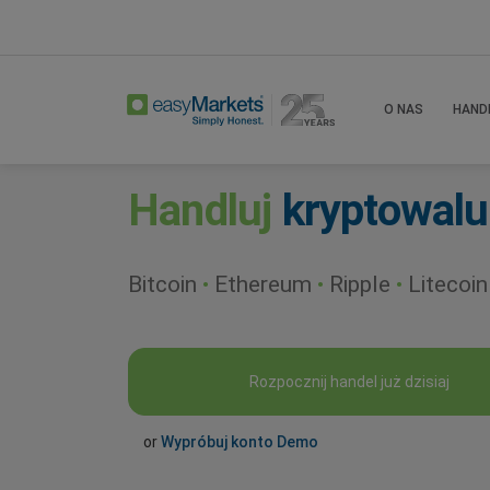
Home
Trade
Cryptocurrencies
O NAS
HAND
Handluj
kryptowalu
Bitcoin
•
Ethereum
•
Ripple
•
Litecoin
Rozpocznij handel już dzisiaj
or
Wypróbuj konto Demo