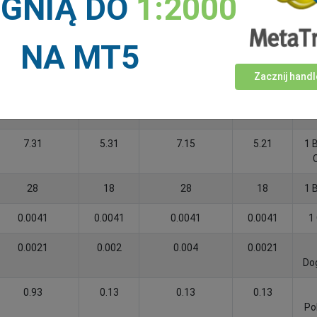
IGNIĄ DO
1:2000
0.07
0.07
0.07
0.07
1 C
NA MT5
0.0031
0.0031
0.0031
0.0031
Al
Zacznij handl
2.51
0.51
2.51
0.51
Ava
7.31
5.31
7.15
5.21
1 
28
18
28
18
1 
0.0041
0.0041
0.0041
0.0041
1 
0.0021
0.002
0.004
0.0021
Do
0.93
0.13
0.13
0.13
Po