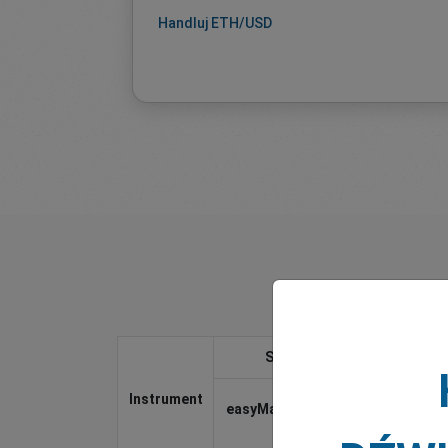
Handluj ETH/USD
Stałe spready od
Instrument
easyMarkets Sieć / aplikacja
i TradingView