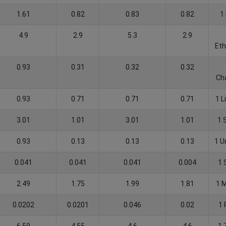
1.61
0.82
0.83
0.82
1
4.9
2.9
5.3
2.9
Et
0.93
0.31
0.32
0.32
Cha
0.93
0.71
0.71
0.71
1 L
3.01
1.01
3.01
1.01
1 
0.93
0.13
0.13
0.13
1 U
0.041
0.041
0.041
0.004
1 
2.49
1.75
1.99
1.81
1 
0.0202
0.0201
0.046
0.02
1 
6.59
4.55
4.6
4.6
1 