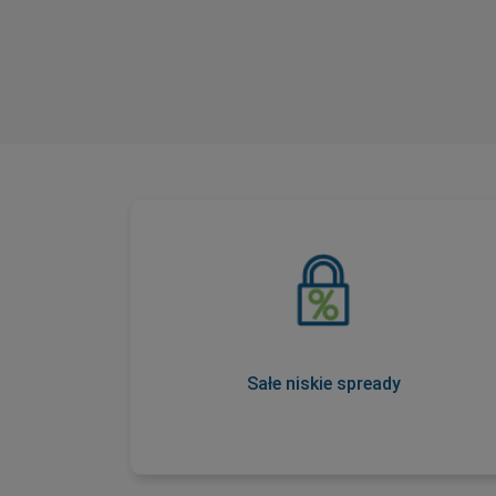
Sałe niskie spready
W ramach naszej Obietnicy przejrzystości
cen, nasze spready nigdy nie ulegają
zmianom podczas godzin handlowych, więc
znasz koszty z góry.
Sałe niskie spready