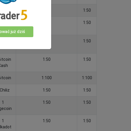
ardano
1:50
1:50
1
1:50
1:50
gorand
ować już dziś
1
1:50
1:50
lanche
Bitcoin
1:50
1:50
Cash
Bitcoin
1:100
1:100
Chiliz
1:50
1:50
1
1:50
1:50
gecoin
1
1:50
1:50
lkadot