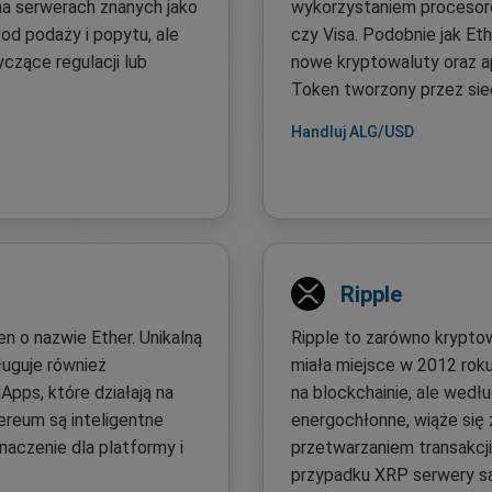
na serwerach znanych jako
wykorzystaniem procesoró
od podaży i popytu, ale
czy Visa. Podobnie jak Et
czące regulacji lub
nowe kryptowaluty oraz apl
Token tworzony przez sie
Handluj ALG/USD
Ripple
n o nazwie Ether. Unikalną
Ripple to zarówno kryptowa
ługuje również
miała miejsce w 2012 roku
Apps, które działają na
na blockchainie, ale wedł
ereum są inteligentne
energochłonne, wiąże się 
naczenie dla platformy i
przetwarzaniem transakcji
przypadku XRP serwery są 