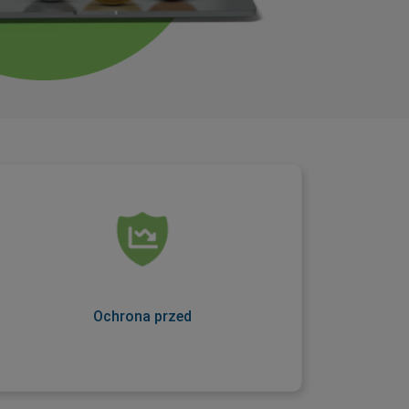
ujemnym saldem
Kolejny warunek oferowany jako
standardowa funkcja na koncie (kontach),
który zapewnia Ci ochronę podczas handlu.
Ochrona przed