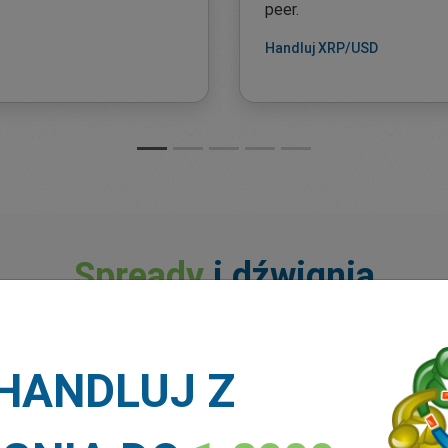
peer.
Handluj XRP/USD
Spready
i dźwignia
Spready zmienne z
HANDLUJ Z
Konto
Konto
1 
Konto
Konto
standardowe
standardowe
VIP MT4
VIP MT5
MT4
MT5