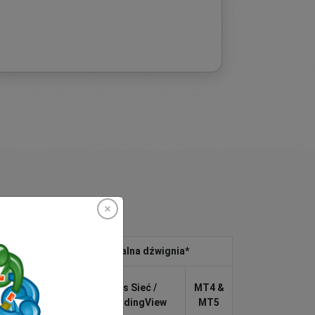
Maksymalna dźwignia*
Umowa
easyMarkets Sieć /
MT4 &
aplikacja i TradingView
MT5