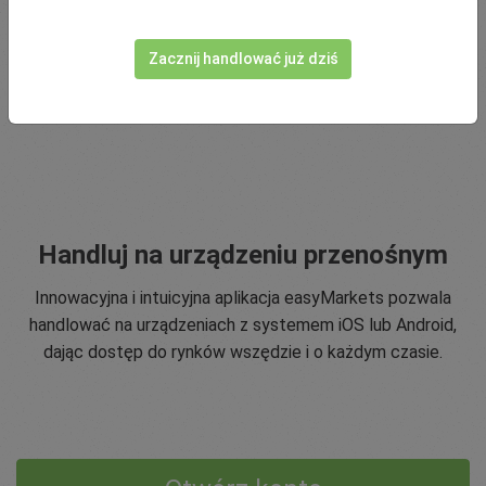
ryzykiem, a także wsparcie klienta 24/5 oraz warunki, które
pomagają naszym traderom.
Zacznij handlować już dziś
Handluj na urządzeniu przenośnym
Innowacyjna i intuicyjna aplikacja easyMarkets pozwala
handlować na urządzeniach z systemem iOS lub Android,
dając dostęp do rynków wszędzie i o każdym czasie.