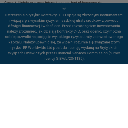
Group). Niniejsza strona internetowa nie jest skierowana do
mieszkańców Japonii i Indii.
Ostrzeżenie o ryzyku: Kontrakty CFD i opcje są złożonymi instrumentami
Regiony objęte ograniczeniami:
EF Worldwide Ltd nie świadczy
i wiążą się z wysokim ryzykiem szybkiej utraty środków z powodu
usług mieszkańcom niektórych regionów, takich jak Stany Zjednoczone
dźwigni finansowej i wahań cen. Przed rozpoczęciem inwestowania
Ameryki, Izrael, Kolumbia Brytyjska, Manitoba, Quebec, Ontario,
należy zrozumieć, jak działają kontrakty CFD, oraz ocenić, czy można
Afganistan, Białoruś, Kuba, Iran, Libia, Mjanma, Nikaragua, Korea
Północna, Panama, Federacja Rosyjska, Seszele i Wenezuela.
sobie pozwolić na podjęcie wysokiego ryzyka utraty zainwestowanego
kapitału. Należy upewnić się, że w pełni rozumie się związane z tym
easyMarkets jest zarejestrowanym znakiem towarowym. Copyright ©
ryzyko. EF Worldwide Ltd posiada licencję wydaną na Brytyjskich
2001– 2026. Wszelkie prawa zastrzeżone.
Wyspach Dziewiczych przez Financial Services Commission (numer
licencji SIBA/L/20/1135).
ard_arrow_left
ard_arrow_left
ard_arrow_left
ard_arrow_left
ard_arrow_left
ard_arrow_left
ard_arrow_left
Porozmawiaj z nami
Porozmawiaj z nami
Wyślij wiadomość
Zadzwoń do nas
Porozmawiaj z nami
Porozmawiaj z nami
Porozmawiaj z nami
Cześć! Witamy w easyMarkets. Chcemy
Messenger
call
WhatsApp
1. Zeskanuj poniższy kod QR
tylko dać znać, że w razie jakichkolwiek
pytań lub problemów jesteśmy do Twojej
1. Add the following
easyMarkets
number
dyspozycji. Mamy nadzieję, że Ci się u nas
1 Polub lub śledzić
easyMarkets
na
2. Zacznij rozmowę
call
+357 25 828 899
to your contact list +357 99 248 926
spodoba.
Facebooku
1. Otwórz QQ i znajdź easy-forex 易 信
Akceptujemy prośby WeChat
2. Otwórz WhatsApp i wybierz dodany
(800128208)
2. Otwórz Messenger i znajdź $s
od poniedziałku do piątku 8:00-22:00
GMT
Anuluj
Przejdź na czat
przed chwilą numer
+2
2. Zacznij rozmowę
3. Zacznij rozmowę
Prośba o oddzwonienie
3. Zacznij rozmowę