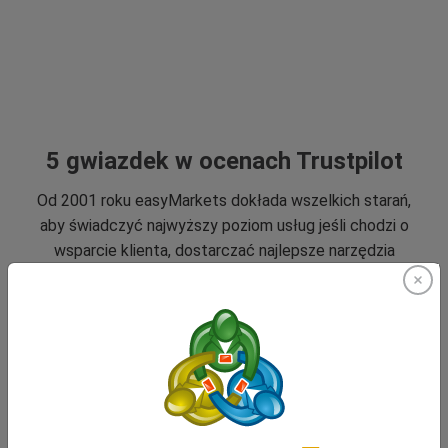
5 gwiazdek w ocenach Trustpilot
Od 2001 roku easyMarkets dokłada wszelkich starań,
aby świadczyć najwyższy poziom usług jeśli chodzi o
wsparcie klienta, dostarczać najlepsze narzędzia
zarządzania ryzykiem, a także wsparcie klienta 24/5
oraz warunki, które pomagają naszym traderom.