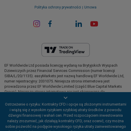
Polityka ochrony prywatności
Umowa
EF Worldwide Ltd posiada licencję wydaną na Brytyjskich Wyspach
Dziewiczych przez Financial Services Commission (numer licencji
SIBA/L/20/1135). easyMarkets jest nazwą handlową EF Worldwide Ltd,
numer rejestracyjny: 2031075. Niniejsza strona internetowa jest
prowadzona przez EF Worldwide Limited (część Blue Capital Markets
Group). Niniejsza strona internetowa nie jest skierowana do
mieszkańców Japonii i Indii.
Ostrzeżenie o ryzyku: Kontrakty CFD i opcje są złożonymi instrumentami
Regiony objęte ograniczeniami:
EF Worldwide Ltd nie świadczy
i wiążą się z wysokim ryzykiem szybkiej utraty środków z powodu
usług mieszkańcom niektórych regionów, takich jak Stany Zjednoczone
dźwigni finansowej i wahań cen. Przed rozpoczęciem inwestowania
Ameryki, Izrael, Kolumbia Brytyjska, Manitoba, Quebec, Ontario,
należy zrozumieć, jak działają kontrakty CFD, oraz ocenić, czy można
Afganistan, Białoruś, Kuba, Iran, Libia, Mjanma, Nikaragua, Korea
Północna, Panama, Federacja Rosyjska, Seszele i Wenezuela.
sobie pozwolić na podjęcie wysokiego ryzyka utraty zainwestowanego