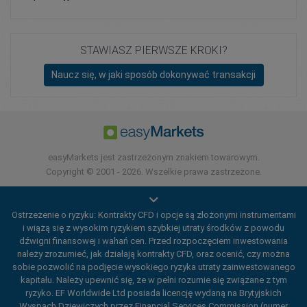
STAWIASZ PIERWSZE KROKI?
Naucz się, w jaki sposób dokonywać transakcji
easyMarkets jest zastrzeżonym znakiem towarowym.
Copyright © 2001 - 2026. Wszelkie prawa zastrzeżone.
Ostrzeżenie o ryzyku: Kontrakty CFD i opcje są złożonymi instrumentami
i wiążą się z wysokim ryzykiem szybkiej utraty środków z powodu
dźwigni finansowej i wahań cen. Przed rozpoczęciem inwestowania
należy zrozumieć, jak działają kontrakty CFD, oraz ocenić, czy można
sobie pozwolić na podjęcie wysokiego ryzyka utraty zainwestowanego
kapitału. Należy upewnić się, że w pełni rozumie się związane z tym
ryzyko. EF Worldwide Ltd posiada licencję wydaną na Brytyjskich
Wyspach Dziewiczych przez Financial Services Commission (numer