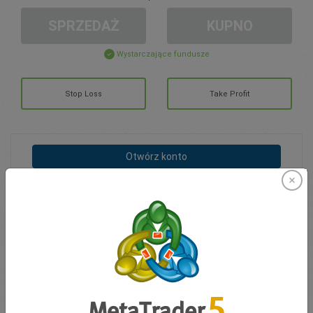
SPRZEDAŻ
KUPNO
Wystarczające fundusze
Stop Loss
Take Profit
Otwórz konto
ZARZĄDZANIE KONTEM
Handel w
Moje Środki
0.00
Moje Bonusy
0.00
Otwarte pozycje łącznie Z/S
0.00