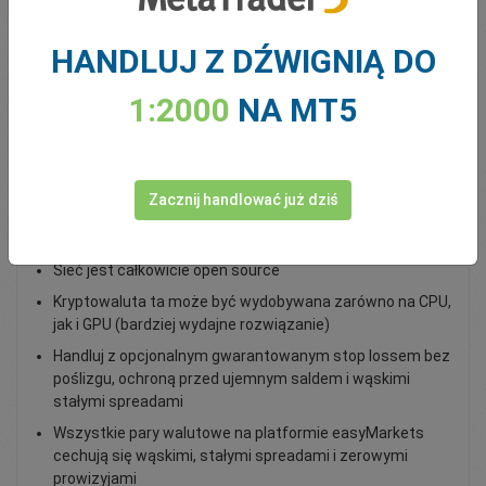
Total Premium
0.00
HANDLUJ Z DŹWIGNIĄ DO
Zasil konto
1:2000
NA MT5
Handluj XMR/USD, zawierając transakcje spot
Zacznij handlować już dziś
Monero to kryptowaluta skupiającą się na ochronie
prywatności
Sieć jest całkowicie open source
Kryptowaluta ta może być wydobywana zarówno na CPU,
jak i GPU (bardziej wydajne rozwiązanie)
Handluj z opcjonalnym gwarantowanym stop lossem bez
poślizgu, ochroną przed ujemnym saldem i wąskimi
stałymi spreadami
Wszystkie pary walutowe na platformie easyMarkets
cechują się wąskimi, stałymi spreadami i zerowymi
prowizyjami