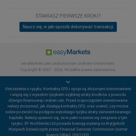
STAWIASZ PIERWSZE KROKI?
Naucz się, w jaki sposób dokonywać transakcji
easyMarkets jest zastrzeżonym znakiem towarowym.
Copyright © 2001 - 2026. Wszelkie prawa zastrzeżone.
Ostrzeżenie o ryzyku: Kontrakty CFD i opcje są złożonymi instrumentami
i wiążą się z wysokim ryzykiem szybkiej utraty środków z powodu
dźwigni finansowej i wahań cen. Przed rozpoczęciem inwestowania
należy zrozumieć, jak działają kontrakty CFD, oraz ocenić, czy można
sobie pozwolić na podjęcie wysokiego ryzyka utraty zainwestowanego
kapitału. Należy upewnić się, że w pełni rozumie się związane z tym
ryzyko. EF Worldwide Ltd posiada licencję wydaną na Brytyjskich
Wyspach Dziewiczych przez Financial Services Commission (numer
licencji SIBA/L/20/1135).