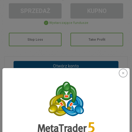
SPRZEDAŻ
KUPNO
Wystarczające fundusze
Stop Loss
Take Profit
Otwórz konto
ZARZĄDZANIE KONTEM
Handel w
Moje Środki
0.00
Moje Bonusy
0.00
Otwarte pozycje łącznie Z/S
0.00