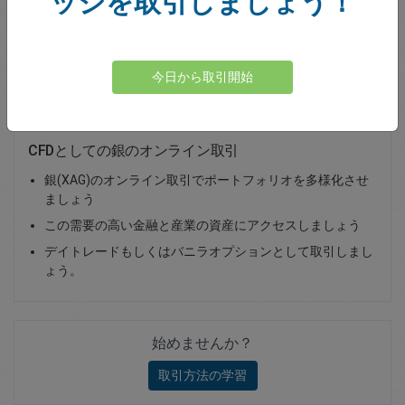
ッジを取引しましょう！
Total Premium
0.00
資金を入金
今日から取引開始
CFDとしての銀のオンライン取引
銀(XAG)のオンライン取引でポートフォリオを多様化させ
ましょう
この需要の高い金融と産業の資産にアクセスしましょう
デイトレードもしくはバニラオプションとして取引しまし
ょう。
始めませんか？
取引方法の学習