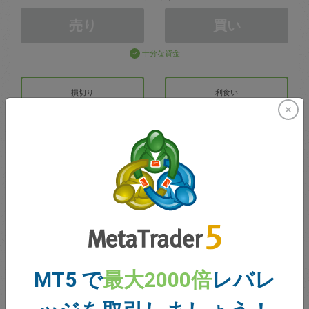
売り
買い
十分な資金
損切り
利食い
取引アカウントの作成
アカウントの管理
での取引
取引のための残高
0.00
MT5 で
最大2000倍
レバレ
ボーナス
0.00
合計のオープン損益
0.00