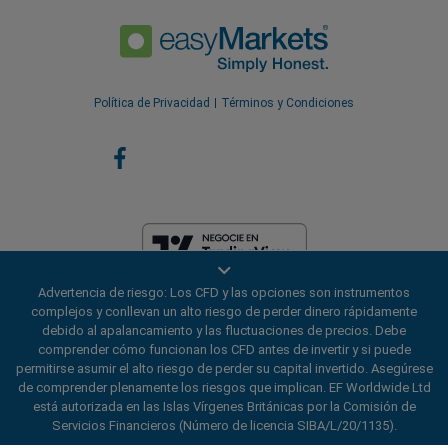
Política de Privacidad
Términos y Condiciones
Advertencia de riesgo: Los CFD y las opciones son instrumentos
EF Worldwide Ltd está licenciada en las Islas Vírgenes Británicas por la
complejos y conllevan un alto riesgo de perder dinero rápidamente
Comisión de Servicios Financieros (Número de Licencia
debido al apalancamiento y las fluctuaciones de precios. Debe
SIBA/L/20/1135). easyMarkets es un nombre comercial de EF
comprender cómo funcionan los CFD antes de invertir y si puede
Worldwide Ltd, número de registro: 2031075. Este sitio web es operado
permitirse asumir el alto riesgo de perder su capital invertido. Asegúrese
por EF Worldwide Limited (parte del grupo Blue Capital Markets). Este
de comprender plenamente los riesgos que implican. EF Worldwide Ltd
sitio web no está dirigido a residentes de Japón e India.
está autorizada en las Islas Vírgenes Británicas por la Comisión de
Regiones restringidas:
EF Worldwide Ltd no presta servicios a
Servicios Financieros (Número de licencia SIBA/L/20/1135).
residentes de ciertas regiones, como Estados Unidos de América,