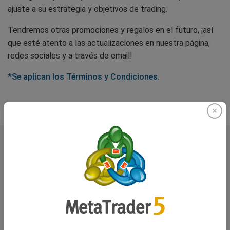
ajuste a su estrategia y objetivos de trading.
Tendremos otras promociones y regalos en el futuro, ¡así
que esté atento a las actualizaciones en nuestra página,
redes sociales y a través de email!
*Se aplican los Términos y Condiciones.
Lo que dicen nuestros
traders sobre nosotros