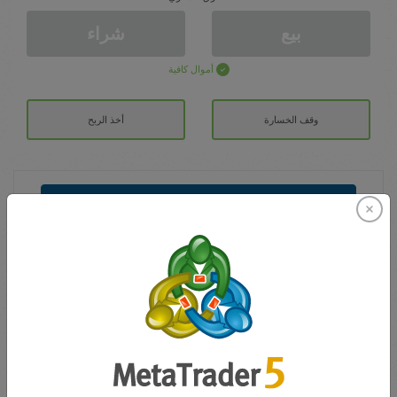
بيع
شراء
أموال كافية
وقف الخسارة
أخذ الربح
افتح حساب تداول
الايداع الأولي
الحساب ب
رصيد التداول
0.00
مكافآتي
0.00
إجمالي المكسب/الخسارة المفتوحة
0.00