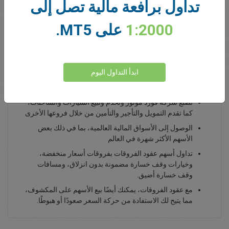
تداول برافعة مالية تصل إلى
0.00
Total Premium
1:2000
على MT5.
يداع أموال
ابدأ التداول اليوم
تداول أسهم فورد موتور (FORD)
تصنع شركة فورد موتور وتخدم وتبيع السيارات والشاحنات،
كما تقدم التمويل والتأجير والتأمين من خلال فروعها الأخرى
الوصول إلى الأسواق المالية العالمية، بما في ذلك بعض
الأسهم الأكثر شهرة في العالم
تداول أسهم عقود الفروقات بفروقات أسعار منخفضة،
وخيارات وقف خسارة مضمونة بدون انزلاق، ومسافات
وقف خسارة أضيق.
مع عقود الفروقات، يمكنك أيضًا بيع الأسهم على المكشوف،
مما يتيح لك الاستفادة من حركة السعر صعودًا أو هبوطًا.