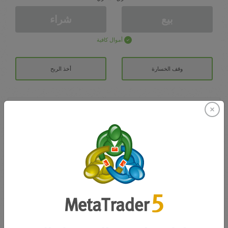
بيع
شراء
أموال كافية
وقف الخسارة
أخذ الربح
افتح حساب تداول
الايداع الأولي
الحساب ب
رصيد التداول
0.00
مكافآتي
0.00
إجمالي المكسب/الخسارة المفتوحة
0.00