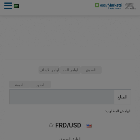
السوق
اوامر الحد
اوامر الايقاف
العقود
القيمة
المبلغ
الهامش المطلوب:
FRD/USD
الفارق السعري