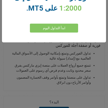
1:2000
على MT5.
0.00
Total Premium
يداع أموال
ابدأ التداول اليوم
تداول الدولار الأمريكي/الروبل الروسي - تداوله بوصفه صفقة
فورية أو صفقة آجلة للفوركس
تداول الفوركس وتمتع بإمكانية الوصول إلى الأسواق المالية
العالمية مع (إمداد) سيولة عالية
تتمتع جميع أزواج العملات على منصة إيزي ماركتس بفرق
سعر محدود وثابت وعدم فرض أي رسوم على العمولات
تداول على منصتنا وتمتع بأوامر وقف الخسارة المضمون
وأوامر الأرباح دون انزلاق.
البدء؟