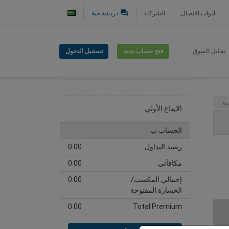
question_answer
ادوات الاتصال
الشركاء
دردشة حية
فتح حساب جديد
تسجيل الدخول
تحليل السوق
افتح حساب تداول
مة
الايداع الأولي
الحساب ب
رصيد التداول
0.00
مكافآتي
0.00
إجمالي المكسب/
0.00
الخسارة المفتوحة
0.00
Total Premium