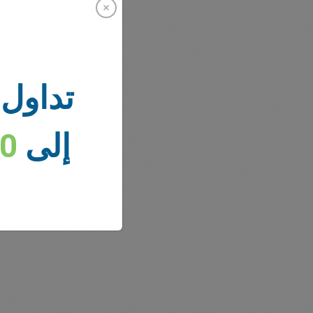
تداول 
أخبار 
إلى
00