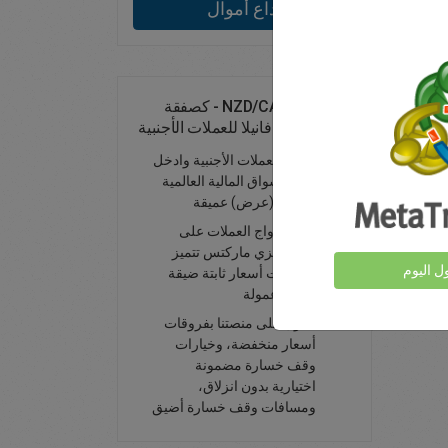
يداع أموال
تداول زوج NZD/CAD - كصفقة
فورية أو خيار فانيلا للعملات الأجنبية
تداول العملات الأجنبية وادخل
إلى الأسواق المالية العالمية
بسيولة (عرض) عميقة
جميع أزواج العملات على
منصة إيزي ماركتس تتميز
ول اليوم
بفروقات أسعار ثابتة ضيقة
وبدون عمولة
تداول على منصتنا بفروقات
أسعار منخفضة، وخيارات
وقف خسارة مضمونة
اختيارية بدون انزلاق،
ومسافات وقف خسارة أضيق