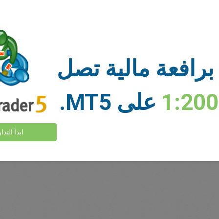
أموال كافية
وقف الخسارة
أخذ الربح
برافعة مالية تصل
السوق
1:20
على MT5.
عرض المزيد >
ابدأ التدا