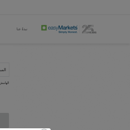
نبذةٌ عنا
المب
الهامش