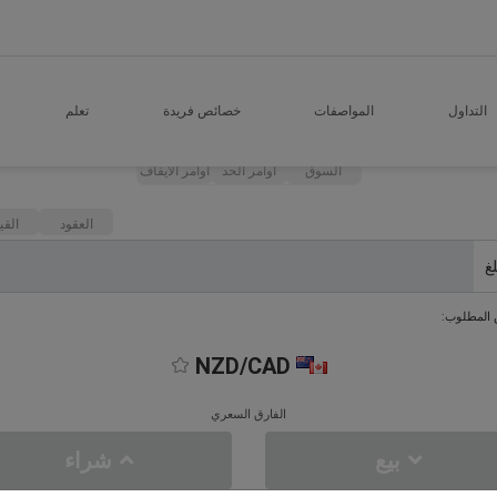
التداول
المواصفات
خصائص فريدة
تعلم
السوق
اوامر الحد
اوامر الايقاف
العقود
القي
لغ
 المطلوب:
NZD/CAD
الفارق السعري
بيع
شراء