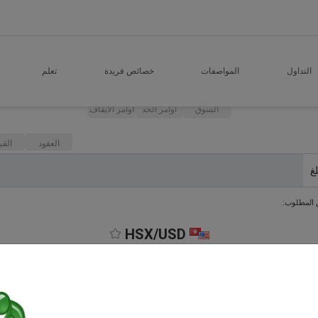
التداول
المواصفات
خصائص فريدة
تعلم
السوق
اوامر الحد
اوامر الايقاف
العقود
القي
لغ
 المطلوب:
HSX/USD
الفارق السعري
بيع
شراء