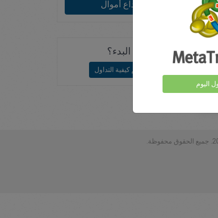
يداع أموال
البدء؟
تعلم كيفية التداول
ول اليوم