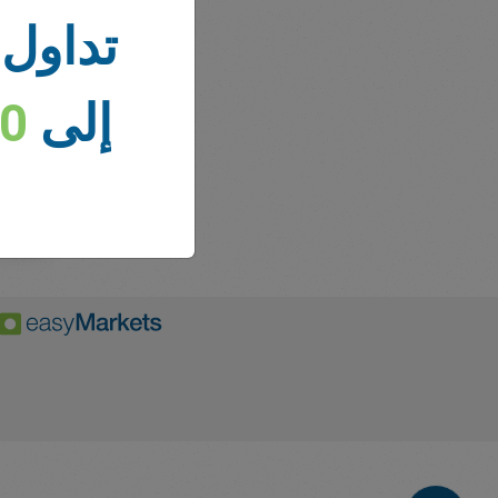
تداول 
إلى
00
أخبار 