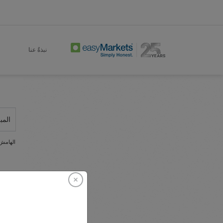
نبذةٌ عنا
المب
الهامش