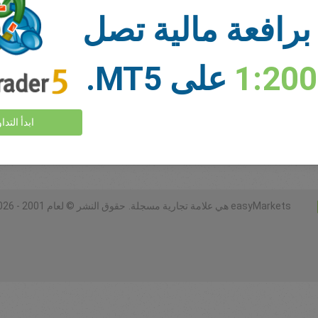
أموال كافية
برافعة مالية تصل
وقف الخسارة
أخذ الربح
1:20
على MT5.
السوق
ابدأ التدا
عرض المزيد >
easyMarkets هي علامة تجارية مسجلة.
حقوق النشر © لعام 2001 - 2026. جميع الحقوق محفوظة.