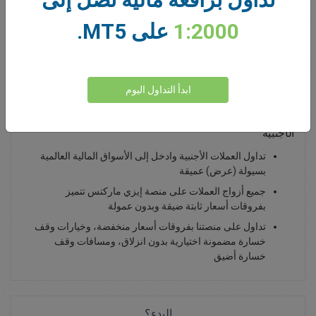
0.00
Total Premium
1:2000
على MT5.
يداع أموال
ابدأ التداول اليوم
تداول زوج GBP/SGD - كصفقة فورية أو خيار فانيلا للعملات
الأجنبية
تداول العملات الأجنبية وادخل إلى الأسواق المالية العالمية
بسيولة (عرض) عميقة
جميع أزواج العملات على منصة إيزي ماركتس تتميز
بفروقات أسعار ثابتة ضيقة وبدون عمولة
تداول على منصتنا بفروقات أسعار منخفضة، وخيارات وقف
خسارة مضمونة اختيارية بدون انزلاق، ومسافات وقف
خسارة أضيق
البدء؟