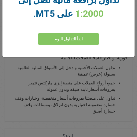
0.00
Total Premium
1:2000
على MT5.
يداع أموال
ابدأ التداول اليوم
تداول زوج الدولار الأسترالي/الراند الجنوب أفريقي - كصفقة
فورية أو خيار فانيلا للعملات الأجنبية
تداول العملات الأجنبية وادخل إلى الأسواق المالية العالمية
بسيولة (عرض) عميقة
جميع أزواج العملات على منصة إيزي ماركتس تتميز
بفروقات أسعار ثابتة ضيقة وبدون عمولة
تداول على منصتنا بفروقات أسعار منخفضة، وخيارات وقف
خسارة مضمونة اختيارية بدون انزلاق، ومسافات وقف
خسارة أضيق
البدء؟