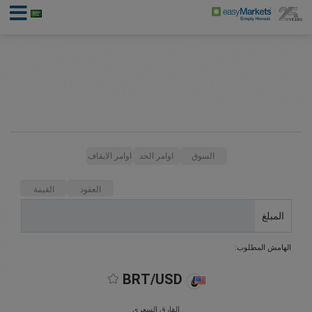
السوق
اوامر الحد
اوامر الايقاف
العقود
القيمة
المبلغ
الهامش المطلوب:
BRT/USD
الفارق السعري