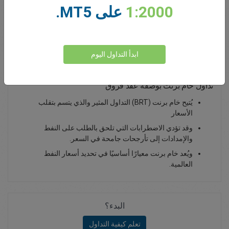
1:2000
على MT5.
0.00
Total Premium
يداع أموال
ابدأ التداول اليوم
تداول خام برنت بوصفه عقد فروق
يُتيح خام برنت (BRT) التداول المثير والذي يتسم بتقلب
الأسعار
وقد تؤدي الاضطرابات التي تلحق بالطلب على النفط
والإمدادات إلى تأرجحات جامحة في السعر.
ويُعد خام برنت معيارًا أساسيًا في تحديد أسعار النفط
العالمية.
البدء؟
تعلم كيفية التداول