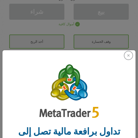
بيع
شراء
أموال كافية
وقف الخسارة
أخذ الربح
افتح حساب تداول
الايداع الأولي
الحساب ب
رصيد التداول
0.00
تداول برافعة مالية تصل إلى
مكافآتي
0.00
إجمالي المكسب/الخسارة المفتوحة
0.00