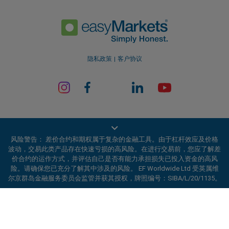
隐私政策
客户协议
风险警告： 差价合约和期权属于复杂的金融工具。由于杠杆效应及价格
波动，交易此类产品存在快速亏损的高风险。在进行交易前，您应了解差
价合约的运作方式，并评估自己是否有能力承担损失已投入资金的高风
EF Worldwide Ltd 获英属维尔京群岛金融服务委员会（Financial Services
险。请确保您已充分了解其中涉及的风险。 EF Worldwide Ltd 受英属维
Commission）授权并受其监管，牌照编号：SIBA/L/20/1135。
尔京群岛金融服务委员会监管并获其授权，牌照编号：SIBA/L/20/1135。
easyMarkets 是 EF Worldwide Ltd 的交易名称，公司注册编号：
2031075。本网站由 EF Worldwide Limited 运营，该公司隶属于 Blue
ard_arrow_left
ard_arrow_left
ard_arrow_left
ard_arrow_left
ard_arrow_left
ard_arrow_left
ard_arrow_left
与我们在线沟通
与我们在线沟通
请发送信息给我们
联系我们
与我们在线沟通
与我们在线沟通
与我们在线沟通
Capital Markets Group。本网站不面向日本和印度居民。
受限地区：
EF Worldwide Ltd 不向某些地区的居民提供服务，包括美国、
你好！欢迎访问易信easyMarkets。如果有
以色列、加拿大不列颠哥伦比亚省、马尼托巴省、魁北克省、安大略省、
MSN信息
call
WhatsApp
1. 扫描下面的二维码
任何疑问，或者需要帮助，请随时联系我们，