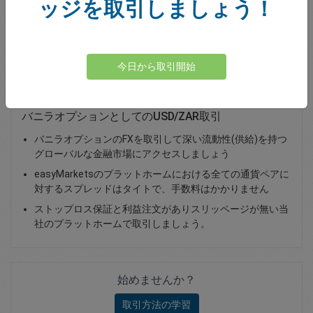
ッジを取引しましょう！
Total Premium
0.00
資金を入金
今日から取引開始
バニラオプションとしてのUSD/ZAR取引
バニラオプションのFXを取引して深い流動性(供給)を持つ
グローバルな金融市場にアクセスしましょう
easyMarketsのプラットホームにおける全ての通貨ペアに
対するスプレッドはタイトで、手数料はかかりません
ストップロス保証と利益注文がありスリッページが無い当
社のプラットホームで取引しましょう。
始めませんか？
取引方法の学習