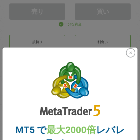
売り
買い
十分な資金
損切り
利食い
取引アカウントの作成
アカウントの管理
での取引
取引のための残高
0.00
MT5 で
最大2000倍
レバレ
ボーナス
0.00
合計のオープン損益
0.00