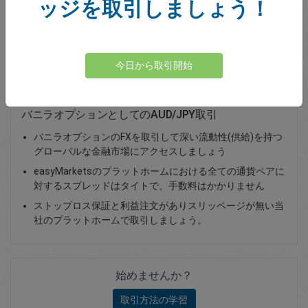
ッジを取引しましょう！
Total Premium
0.00
資金を入金
今日から取引開始
バニラオプションとしてのAUD/JPY取引
バニラオプションのFXを取引して深い流動性(供給)を持つ
グローバルな金融市場にアクセスしましょう
easyMarketsのプラットホームにおける全ての通貨ペアに
対するスプレッドはタイトで、手数料はかかりません
ストップロス保証と利益注文がありスリッページが無い当
社のプラットホームで取引しましょう。
始めませんか？
取引方法の学習