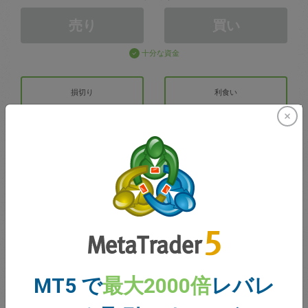
売り
買い
十分な資金
損切り
利食い
取引アカウントの作成
アカウントの管理
での取引
取引のための残高
0.00
MT5 で
最大2000倍
レバレ
ボーナス
0.00
合計のオープン損益
0.00