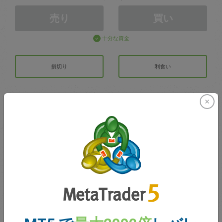
売り
買い
十分な資金
損切り
利食い
取引アカウントの作成
アカウントの管理
での取引
取引のための残高
0.00
ボーナス
0.00
合計のオープン損益
0.00