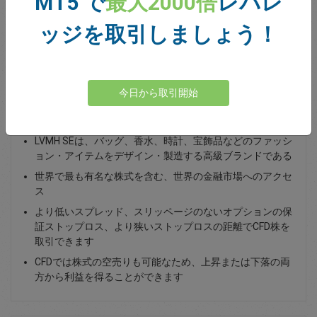
MT5 で
最大2000倍
レバレ
Total Premium
0.00
ッジを取引しましょう！
資金を入金
今日から取引開始
L.V.M.H. SEのLVMH株取引
LVMH SEは、バッグ、香水、時計、宝飾品などのファッシ
ョン・アイテムをデザイン・製造する高級ブランドである
世界で最も有名な株式を含む、世界の金融市場へのアクセ
ス
より低いスプレッド、スリッページのないオプションの保
証ストップロス、より狭いストップロスの距離でCFD株を
取引できます
CFDでは株式の空売りも可能なため、上昇または下落の両
方から利益を得ることができます