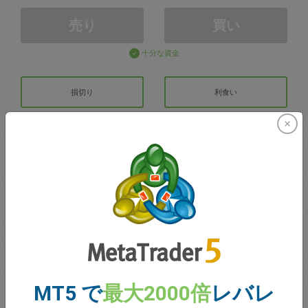
売り
買い
十分な資金
損切り
利食い
取引アカウントの作成
アカウントの管理
での取引
取引のための残高
0.00
ボーナス
0.00
MT5 で
最大2000倍
レバレ
合計のオープン損益
0.00