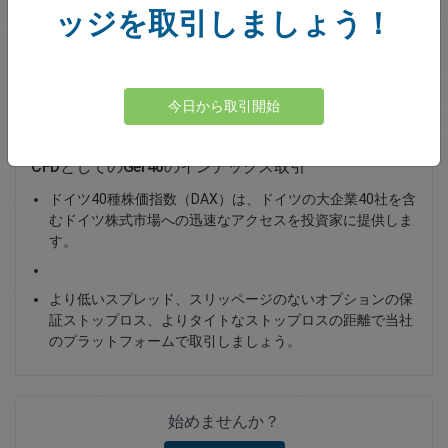
ッジを取引しましょう！
Total Premium
0.00
資金を入金
今日から取引開始
CFDとしてのGer40のインデックス取引
ドイツ40種株価指数（DAX）は、ドイツの大企業40社を含
むドイツ株式市場への迅速なアクセスを投資家に提供しま
す。
より低いスプレッド、スリッページのないオプションの保
証ストップロス、よりタイトなストップロスの距離で当社
のプラットフォームで取引しましょう。
始めませんか？