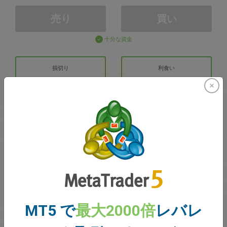
売り
買い
十分な資金
損切り
利食い
取引アカウントの作成
アカウントの管理
での取引
取引のための残高
0.00
MT5 で
最大2000倍
レバレ
ボーナス
0.00
合計のオープン損益
0.00