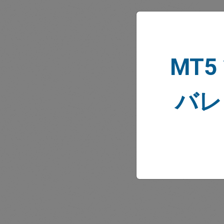
MT5
市場
バレ