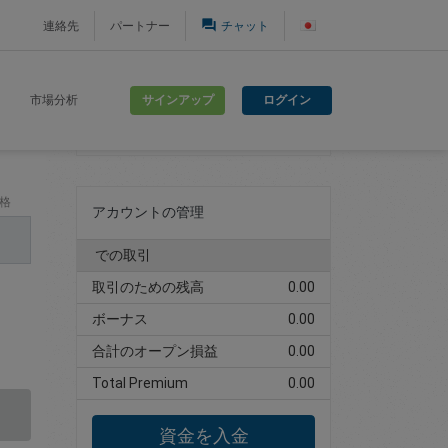
question_answer
連絡先
パートナー
チャット
サインアップ
ログイン
市場分析
取引アカウントの作成
格
アカウントの管理
での取引
取引のための残高
0.00
ボーナス
0.00
合計のオープン損益
0.00
Total Premium
0.00
資金を入金