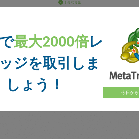
十分な資金
損切り
利食い
 で
最大2000倍
レ
ニュース
ッジを取引しま
詳細を表示＞
しょう！
今日から