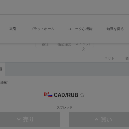
取引
プラットホーム
ユニークな機能
知識を得る
ストップ注
市場
指値注文
文
ロット
価
額
拠金:
CAD/RUB
スプレッド
売り
買い