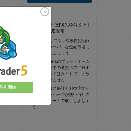
スポットまたはFX先物注文とし
てのCAD/RUB取引
FXを取引して深い流動性(供給)
を持つグローバルな金融市場に
アクセスしましょう
easyMarketsのプラットホーム
における全ての通貨ペアに対す
るスプレッドはタイトで、手数
料はかかりません
取引開始
ストップロス保証と利益注文が
ありスリッページが無い当社の
プラットホームで取引しましょ
う。