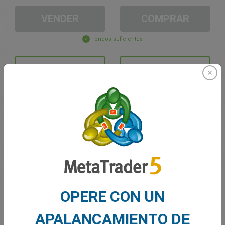
VENDER
COMPRAR
Fondos suficientes
Stop Loss
Take Profit
Cree una cuenta de trading
Gestión de la cuenta
Trading en
OPERE CON UN
Saldo de trading
0.00
Mis bonuses
0.00
APALANCAMIENTO DE
G/P total abierto
0.00