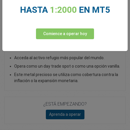
HASTA
1:2000
EN MT5
Total Premium
0.00
Depositar fondos
Comience a operar hoy
Opera con oro como un CFD Spot
Acceda al activo refugio más popular del mundo.
Opera como un day trade spot o como una opción vanilla.
Este metal precioso se utiliza como cobertura contra la
inflación o la expansión monetaria.
¿ESTÁ EMPEZANDO?
Aprenda a operar