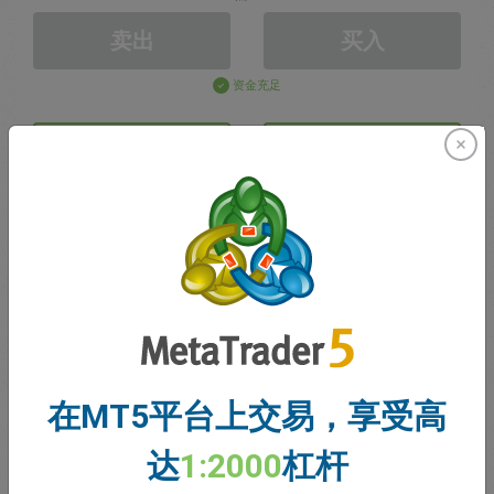
卖出
买入
资金充足
止损价格
止盈价格
注册交易账户
账户管理
账户
在MT5平台上交易，享受高
账户余额
0.00
达
1:2000
杠杆
我的赠金
0.00
未结利润/亏损总额
0.00