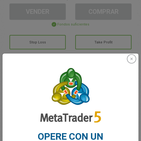
VENDER
COMPRAR
Fondos suficientes
Stop Loss
Take Profit
Cree una cuenta de trading
Gestión de la cuenta
Trading en
Saldo de trading
0.00
Mis bonuses
0.00
OPERE CON UN
G/P total abierto
0.00