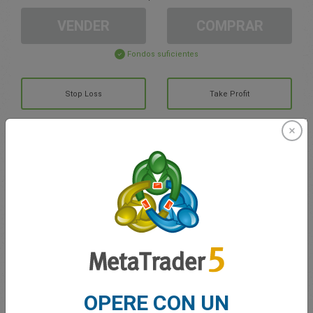
VENDER
COMPRAR
Fondos suficientes
Stop Loss
Take Profit
Cree una cuenta de trading
Gestión de la cuenta
Trading en
Saldo de trading
0.00
Mis bonuses
0.00
OPERE CON UN
G/P total abierto
0.00