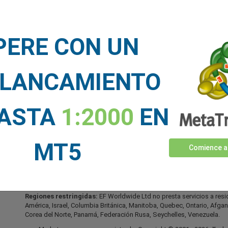
PLATAFORMAS
APRENDE
AN
M
Plataforma easyMarkets
Cómo empezar
No
Aplicaciones Movil
Serie de videos para
PERE CON UN
descubrir
Grá
TradingView
Libros electrónicos
Ti
Metatrader 4
gratuitos
div
Metatrader 5
Base de conocimientos
Cal
LANCAMIENTO
Glosario de trading
Hor
HERRAMIENTAS
Indicadores económicos
Ca
UNICAS
de
FAQs
HASTA
1:2000
EN
Herramientas de trading
Condiciones de trading
MT5
Comience a
EF Worldwide Ltd está licenciada en las Islas Vírgenes Británicas po
Licencia SIBA/L/20/1135). easyMarkets es un nombre comercial de EF
web es operado por EF Worldwide Limited (parte del grupo Blue Capita
de Japón e India.
Regiones restringidas:
EF Worldwide Ltd no presta servicios a res
América, Israel, Columbia Británica, Manitoba, Quebec, Ontario, Afgani
Corea del Norte, Panamá, Federación Rusa, Seychelles, Venezuela.