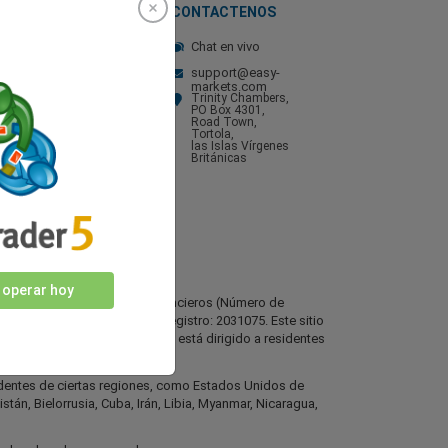
ALISIS DEL
CONTACTENOS
ERCADO
Chat en vivo
ticias de mercado
support@easy-
ficos de trading
markets.com
Trinity Chambers,
pos de cambio de
PO Box 4301,
isas en vivo
Road Town,
endario financiero
Tortola,
las Islas Vírgenes
ario de trading
Británicas
lendario de temporada
 ganancias
 operar hoy
r la Comisión de Servicios Financieros (Número de
 Worldwide Ltd, número de registro: 2031075. Este sitio
l Markets). Este sitio web no está dirigido a residentes
identes de ciertas regiones, como Estados Unidos de
stán, Bielorrusia, Cuba, Irán, Libia, Myanmar, Nicaragua,