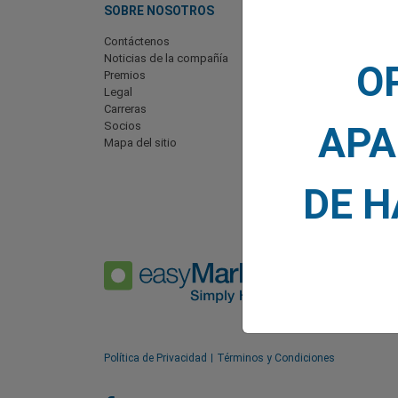
SOBRE NOSOTROS
TRADING
Contáctenos
Mercados
Noticias de la compañía
Formas de operar
O
Premios
Cuenta de trading
Legal
Paquetes VIP
Carreras
Diferenciales y precios
APA
Socios
Depósitos y retiradas
Mapa del sitio
Promociones
Dividendos
DE 
Política de Privacidad
Términos y Condiciones