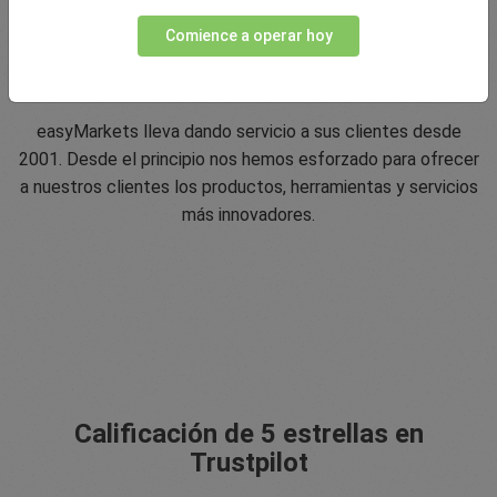
Comience a operar hoy
Innovando desde 2001
easyMarkets lleva dando servicio a sus clientes desde
2001. Desde el principio nos hemos esforzado para ofrecer
a nuestros clientes los productos, herramientas y servicios
más innovadores.
Calificación de 5 estrellas en
Trustpilot