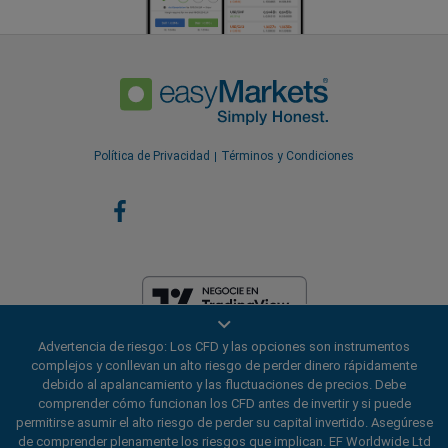
Política de Privacidad
Términos y Condiciones
Advertencia de riesgo: Los CFD y las opciones son instrumentos
EF Worldwide Ltd está licenciada en las Islas Vírgenes Británicas por la
complejos y conllevan un alto riesgo de perder dinero rápidamente
Comisión de Servicios Financieros (Número de Licencia
debido al apalancamiento y las fluctuaciones de precios. Debe
SIBA/L/20/1135). easyMarkets es un nombre comercial de EF
comprender cómo funcionan los CFD antes de invertir y si puede
Worldwide Ltd, número de registro: 2031075. Este sitio web es operado
permitirse asumir el alto riesgo de perder su capital invertido. Asegúrese
por EF Worldwide Limited (parte del grupo Blue Capital Markets). Este
de comprender plenamente los riesgos que implican. EF Worldwide Ltd
sitio web no está dirigido a residentes de Japón e India.