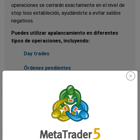
operaciones se cerrarán exactamente en el nivel de
stop loss establecido, ayudándote a evitar saldos
negativos.
Puedes utilizar apalancamiento en diferentes
tipos de operaciones, incluyendo:
Day trades
Órdenes pendientes
Opciones
Al realizar una operación, eliges el monto total de la
operación, que incluye tanto tu margen invertido
como la parte apalancada. Cuanto más riesgo asumas
en comparación con tu margen, mayor será el
apalancamiento. Esto afecta tu nivel de stop-loss:
cuanto más riesgo asumas, más cerca estará tu stop