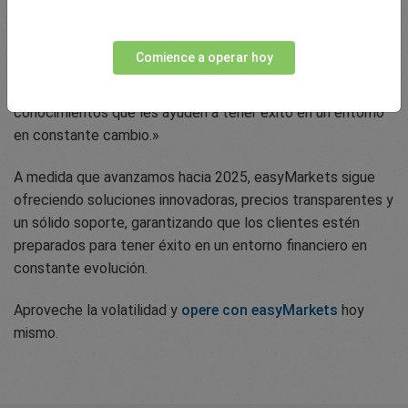
criptomonedas hasta el rendimiento fiable del oro y el
Nasdaq100, nuestros traders han sabido sortear estos
Comience a operar hoy
cambios del mercado. En easyMarkets, seguimos
centrados en proporcionar las herramientas y
conocimientos que les ayuden a tener éxito en un entorno
en constante cambio.»
A medida que avanzamos hacia 2025, easyMarkets sigue
ofreciendo soluciones innovadoras, precios transparentes y
un sólido soporte, garantizando que los clientes estén
preparados para tener éxito en un entorno financiero en
constante evolución.
Aproveche la volatilidad y
opere con easyMarkets
hoy
mismo.