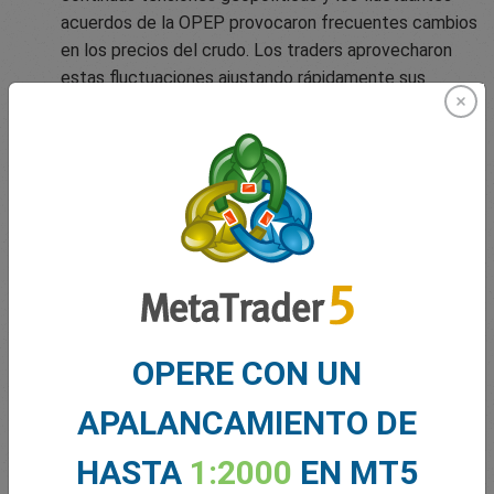
acuerdos de la OPEP provocaron frecuentes cambios
en los precios del crudo. Los traders aprovecharon
estas fluctuaciones ajustando rápidamente sus
posiciones para beneficiarse de los movimientos a
corto plazo en los mercados de energía.
Estos factores no sólo influyeron en el sentimiento del
mercado, sino que también ofrecieron nuevas
oportunidades a los operadores para navegar y aprovechar
los cambios del mercado en el cuarto trimestre de 2024.
Empoderando a los traders en
OPERE CON UN
2025 y más allá
APALANCAMIENTO DE
«Este trimestre ha demostrado la agilidad de nuestros
HASTA
1:2000
EN MT5
clientes», declaró
Nikos Antoniades, Director Ejecutivo
de easyMarkets.
«Desde el rápido crecimiento de las