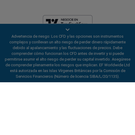
Advertencia de riesgo: Los CFD y las opciones son instrumentos
EF Worldwide Ltd está licenciada en las Islas Vírgenes Británicas por la
complejos y conllevan un alto riesgo de perder dinero rápidamente
Comisión de Servicios Financieros (Número de Licencia
debido al apalancamiento y las fluctuaciones de precios. Debe
SIBA/L/20/1135). easyMarkets es un nombre comercial de EF
comprender cómo funcionan los CFD antes de invertir y si puede
Worldwide Ltd, número de registro: 2031075. Este sitio web es operado
permitirse asumir el alto riesgo de perder su capital invertido. Asegúrese
por EF Worldwide Limited (parte del grupo Blue Capital Markets). Este
de comprender plenamente los riesgos que implican. EF Worldwide Ltd
sitio web no está dirigido a residentes de Japón e India.
está autorizada en las Islas Vírgenes Británicas por la Comisión de
Regiones restringidas:
EF Worldwide Ltd no presta servicios a
Servicios Financieros (Número de licencia SIBA/L/20/1135).
residentes de ciertas regiones, como Estados Unidos de América,
Israel, Columbia Británica, Manitoba, Quebec, Ontario, Afganistán,
ard_arrow_left
ard_arrow_left
ard_arrow_left
ard_arrow_left
ard_arrow_left
ard_arrow_left
ard_arrow_left
Chatee con nosotros
Chatee con nosotros
Envíenos un mensaje
Llámenos
Chatee con nosotros
Chatee con nosotros
Chatee con nosotros
Bielorrusia, Cuba, Irán, Libia, Myanmar, Nicaragua, Corea del Norte,
Panamá, Federación Rusa, Seychelles, Venezuela.
Hola! Bienvenido a easyMarkets.
Mensajería
call
WhatsApp
1. Escanea el código QR
easyMarkets es una marca registrada. Copyright © 2001 - 2026. Todos
Simplemente queremos informarle de que
los derechos reservados.
estamos a su disposición para lo que
1. Add the following
easyMarkets
number
necesite. Esperamos que disfrute de su
1. Denos un “Me gusta” o síganos
2. ¡Empiece a chatear!
call
+357 25 828 899
to your contact list +357 99 248 926
estancia con nosotros.
easyMarkets
en Facebook
1. Abra QQ y busque easy forex 易信
Aceptamos solicitudes de WeChat
2. Abra WhatsApp y seleccione el número
(800128208)