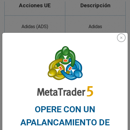
Acciones UE
Descripción
Adidas (ADS)
Adidas
Allianz (ALV)
Allianz SE
Bayer (BAY)
Bayer AG
BNP Paribas (BNP)
BNP Paribas SA
Commerzbank (CBK)
Commerzbank AG
Daimler (DAI)
Daimler AG
Iberdrola (IBE)
Iberdrola SA
L.V.M.H (LVT)
L.V.M.H. SE
OPERE CON UN
Siemens (SIE)
Siemens AG
APALANCAMIENTO DE
Volkswagen (VOW)
Volkswagen AG