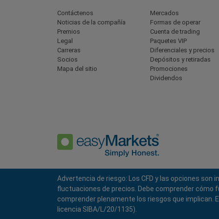
Contáctenos
Mercados
Noticias de la compañía
Formas de operar
Premios
Cuenta de trading
Legal
Paquetes VIP
Carreras
Diferenciales y precios
Socios
Depósitos y retiradas
Mapa del sitio
Promociones
Dividendos
Advertencia de riesgo: Los CFD y las opciones son 
Política de Privacidad
Términos y Condiciones
fluctuaciones de precios. Debe comprender cómo func
comprender plenamente los riesgos que implican. EF
licencia SIBA/L/20/1135).