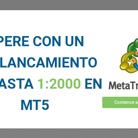
dicen nuestros traders sobre 
PERE CON UN
LANCAMIENTO
HASTA
1:2000
EN
MT5
Comience a