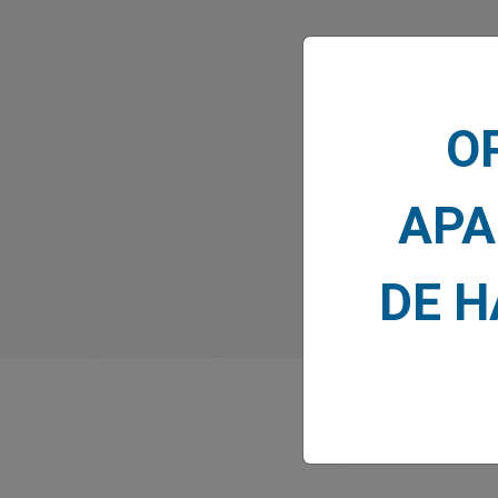
Lo que 
O
APA
DE 