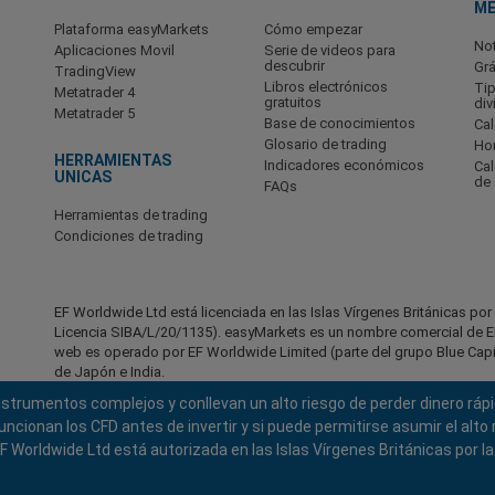
M
Plataforma easyMarkets
Cómo empezar
No
Aplicaciones Movil
Serie de videos para
descubrir
Grá
TradingView
Libros electrónicos
Ti
Metatrader 4
gratuitos
div
Metatrader 5
Base de conocimientos
Cal
Glosario de trading
Hor
HERRAMIENTAS
Indicadores económicos
Ca
UNICAS
de
FAQs
Herramientas de trading
Condiciones de trading
EF Worldwide Ltd está licenciada en las Islas Vírgenes Británicas po
Licencia SIBA/L/20/1135). easyMarkets es un nombre comercial de EF
web es operado por EF Worldwide Limited (parte del grupo Blue Capita
de Japón e India.
instrumentos complejos y conllevan un alto riesgo de perder dinero rá
Regiones restringidas:
EF Worldwide Ltd no presta servicios a res
América, Israel, Columbia Británica, Manitoba, Quebec, Ontario, Afgani
ionan los CFD antes de invertir y si puede permitirse asumir el alto r
Corea del Norte, Panamá, Federación Rusa, Seychelles, Venezuela.
 Worldwide Ltd está autorizada en las Islas Vírgenes Británicas por l
easyMarkets es una marca registrada. Copyright © 2001 - 2026. Todo