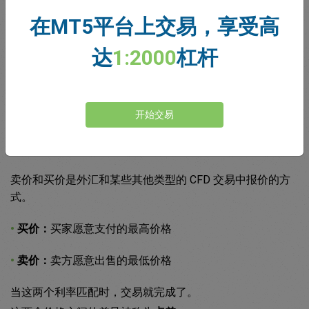
这些货币对风险较高，但回报也更
在MT5平台上交易，享受高
高。
达
1:2000
杠杆
开始交易
买入价和卖出价是什么？
卖价和买价是外汇和某些其他类型的 CFD 交易中报价的方
式。
•
买价：
买家愿意支付的最高价格
•
卖价：
卖方愿意出售的最低价格
当这两个利率匹配时，交易就完成了。