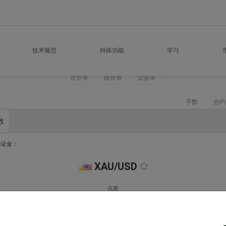
技术规范
特殊功能
学习
市价单
限价单
止损单
手数
合约
数
保证金：
XAU/USD
点差
卖出
买入