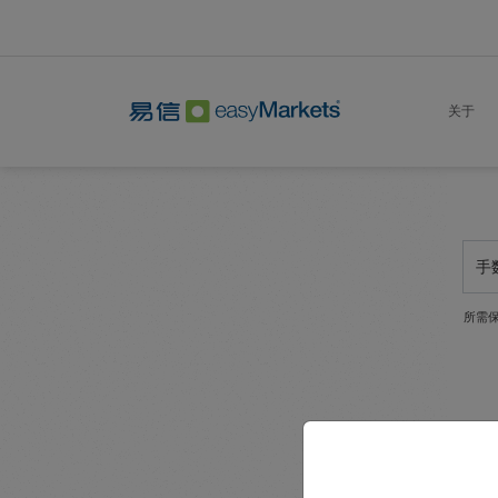
关于
手
所需