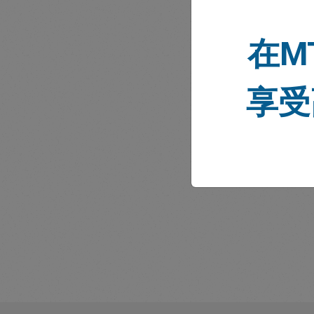
在M
享受
市场