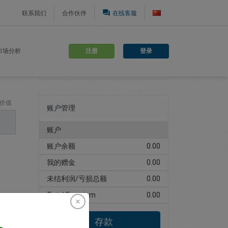
question_answer
联系我们
合作伙伴
在线客服
注册
登录
市场分析
注册交易账户
价值
账户管理
账户
账户余额
0.00
我的赠金
0.00
未结利润/亏损总额
0.00
Total Premium
0.00
存款