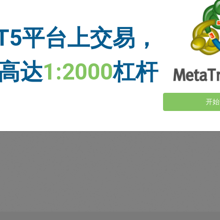
资金充足
T5平台上交易，
止损价格
止盈价格
高达
1:2000
杠杆
新闻
查看更多>
开始