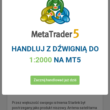
Czytaj Więcej
HANDLUJ Z DŹWIGNIĄ DO
1:2000
NA MT5
Zacznij handlować już dziś
Czy Elon Musk bierze na cel akcje spółek
telekomunikacyjnych?
Przez większość swojego istnienia Starlink był
postrzegany jako produkt niszowy. Antena satelitarna