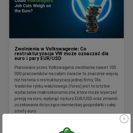
Zwolnienia w Volkswagenie: Co
restrukturyzacja VW może oznaczać dla
euro i pary EUR/USD
Planowane przez Volkswagena zwolnienie nawet 100
000 pracowników na całym świecie to znacznie więcej
niż historia o restrukturyzacji jednej firmy. Dla
traderów rynku walutowego (forex) jest to istotne
wydarzenie makroekonomiczne, które może wywrzeć
presję na euro, wpłynąć na kurs EUR/USD oraz zmienić
oczekiwania dotyczące niemieckiej gospodarki i całej
strefy euro.