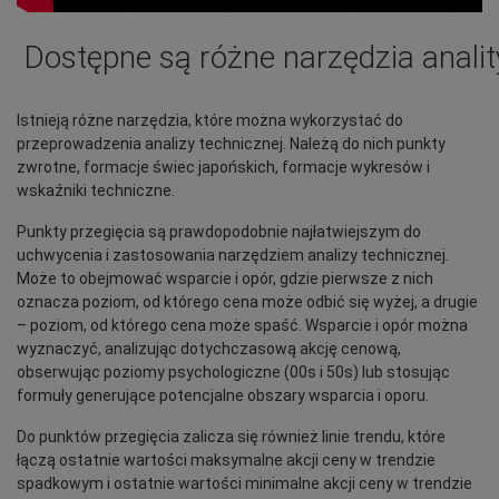
Dostępne są różne narzędzia anali
Istnieją różne narzędzia, które można wykorzystać do
przeprowadzenia analizy technicznej. Należą do nich punkty
zwrotne, formacje świec japońskich, formacje wykresów i
wskaźniki techniczne.
Punkty przegięcia są prawdopodobnie najłatwiejszym do
uchwycenia i zastosowania narzędziem analizy technicznej.
Może to obejmować wsparcie i opór, gdzie pierwsze z nich
oznacza poziom, od którego cena może odbić się wyżej, a drugie
– poziom, od którego cena może spaść. Wsparcie i opór można
wyznaczyć, analizując dotychczasową akcję cenową,
obserwując poziomy psychologiczne (00s i 50s) lub stosując
formuły generujące potencjalne obszary wsparcia i oporu.
Do punktów przegięcia zalicza się również linie trendu, które
łączą ostatnie wartości maksymalne akcji ceny w trendzie
spadkowym i ostatnie wartości minimalne akcji ceny w trendzie