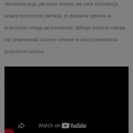
określenia tego, jak może zmienić się cena. Koncepcja
analizy technicznej zakłada, że działania cenowe w
przeszłości mogą się powtarzać, dlatego traderzy starają
się obserwować wzorce cenowe w celu przewidzenia
przyszłych ruchów.