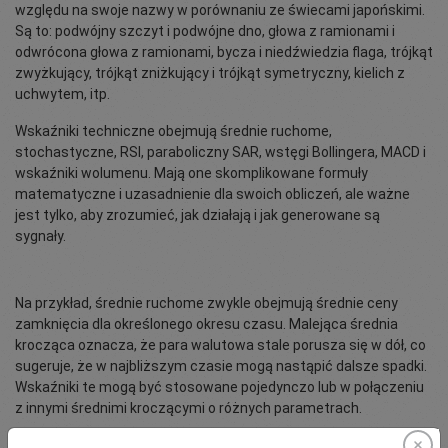
względu na swoje nazwy w porównaniu ze świecami japońskimi.
Są to: podwójny szczyt i podwójne dno, głowa z ramionami i
odwrócona głowa z ramionami, bycza i niedźwiedzia flaga, trójkąt
zwyżkujący, trójkąt zniżkujący i trójkąt symetryczny, kielich z
uchwytem, itp.
Wskaźniki techniczne obejmują średnie ruchome,
stochastyczne, RSI, paraboliczny SAR, wstęgi Bollingera, MACD i
wskaźniki wolumenu. Mają one skomplikowane formuły
matematyczne i uzasadnienie dla swoich obliczeń, ale ważne
jest tylko, aby zrozumieć, jak działają i jak generowane są
sygnały.
Na przykład, średnie ruchome zwykle obejmują średnie ceny
zamknięcia dla określonego okresu czasu. Malejąca średnia
krocząca oznacza, że para walutowa stale porusza się w dół, co
sugeruje, że w najbliższym czasie mogą nastąpić dalsze spadki.
Wskaźniki te mogą być stosowane pojedynczo lub w połączeniu
z innymi średnimi kroczącymi o różnych parametrach.
Wskaźniki techniczne można podzielić na wyprzedzające i