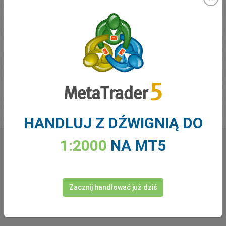
opóźniające. Jak sugeruje ich nazwa, wskaźniki wyprzedzające
dają sygnał przed zmianą trendu, podczas gdy wskaźniki
opóźniające po prostu potwierdzają trwające trendy. Wskaźniki
wyprzedzające mogą dawać fałszywe sygnały, ponieważ
pojawiają się na wczesnym etapie, podczas gdy wskaźniki
opóźniające mogą dawać sygnały późne, dlatego na ogół zaleca
się obserwowanie jednego wskaźnika wyprzedzającego w
połączeniu ze wskaźnikiem opóźniającym. Listę tych
wskaźników można znaleźć w Centrum Nauki easyMarkets.
HANDLUJ Z DŹWIGNIĄ DO
1:2000
NA MT5
Co mówią o nas inwestorzy
Zacznij handlować już dziś