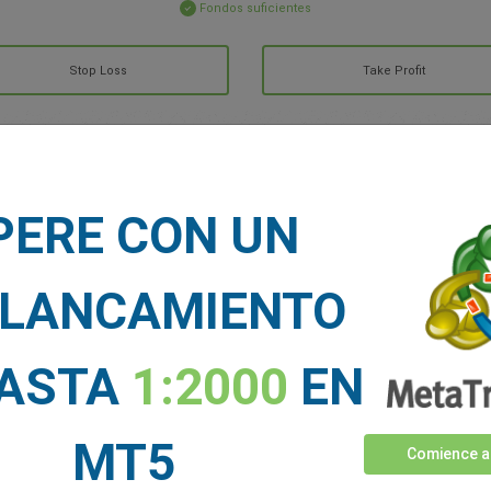
Fondos suficientes
Stop Loss
Take Profit
CIAS DE MERCADO
PERE CON UN
Ver más >
LANCAMIENTO
HASTA
1:2000
EN
MT5
Comience a