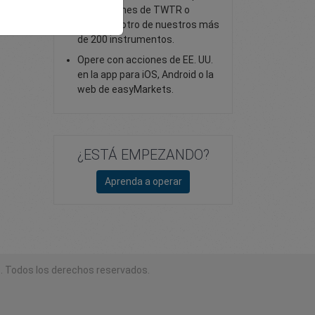
con acciones de TWTR o
cualquier otro de nuestros más
de 200 instrumentos.
Opere con acciones de EE. UU.
en la app para iOS, Android o la
web de easyMarkets.
¿ESTÁ EMPEZANDO?
Aprenda a operar
. Todos los derechos reservados.