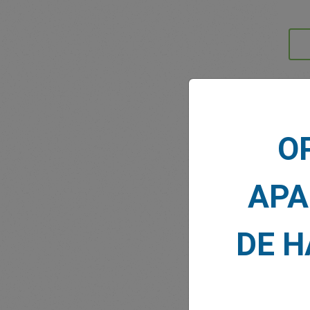
NOTI
O
APA
DE 