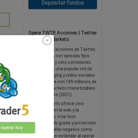
Depositar fondos
Opere TWTR Acciones | Twitter
CFD | easyMarkets
Opere con acciones de Twitter,
TWT/USD, con spreads fijos
ajustados y cero comisiones.
Twitter es una popular red de
microblogging y redes sociales
que cuenta con 199 millones de
usuarios activos monetizables
diariamente (2021).
easyMarkets ofrece cero
slippage (en la web y la
aplicación), stop loss
garantizado gratis y protección
 operar hoy
frente a saldo negativo como
una función estándar al operar