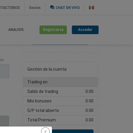
question_answer
NTACTENOS
Socios
CHAT EN VIVO
Registrarse
Acceder
ANALISIS
Cree una cuenta de
trading
lor
Gestión de la cuenta
Trading en
Saldo de trading
0.00
Mis bonuses
0.00
G/P total abierto
0.00
Total Premium
0.00