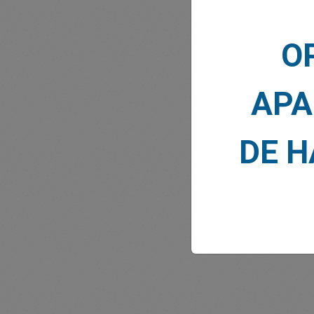
O
APA
NOTI
DE 