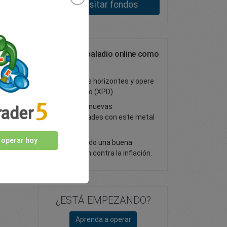
Depositar fondos
Trading de paladio online como
CFD
Amplíe sus horizontes y opere
con paladio (XPD)
Descubra nuevas
oportunidades con este metal
precioso
 operar hoy
Considerado una buena
protección contra la inflación.
¿ESTÁ EMPEZANDO?
Aprenda a operar