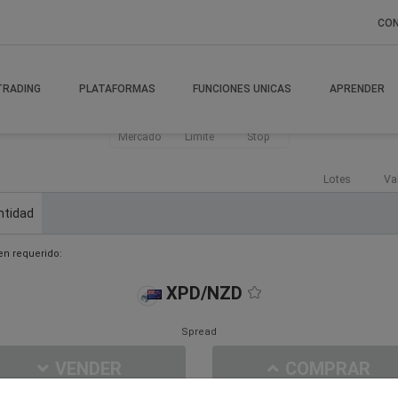
CO
TRADING
PLATAFORMAS
FUNCIONES UNICAS
APRENDER
Mercado
Límite
Stop
Lotes
Va
ntidad
n requerido:
XPD/NZD
Spread
VENDER
COMPRAR