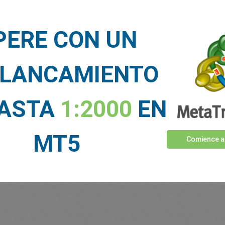
Fondos suficientes
PERE CON UN
Stop Loss
Take Profit
LANCAMIENTO
CIAS DE MERCADO
HASTA
1:2000
EN
Ver más >
MT5
Comience a