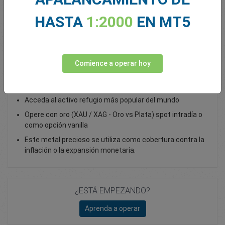
Total Premium
0.00
HASTA
1:2000
EN MT5
Depositar fondos
Comience a operar hoy
Trading con oro como CFD Spot
Acceda al activo refugio más popular del mundo
Opere con oro (XAU / XAG - Oro vs Plata) spot intradía o
como opción vanilla
Este metal precioso se utiliza como cobertura contra la
inflación o la expansión monetaria.
¿ESTÁ EMPEZANDO?
Aprenda a operar