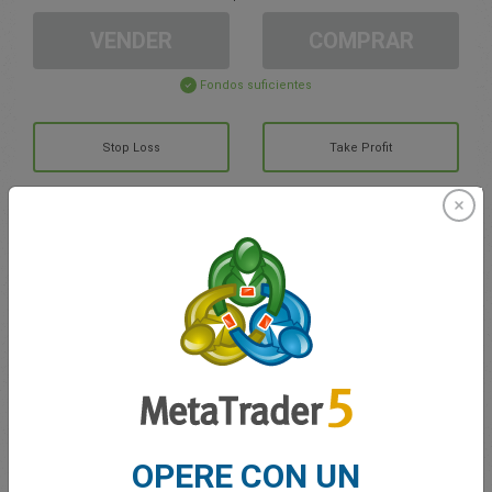
VENDER
COMPRAR
Fondos suficientes
Stop Loss
Take Profit
Cree una cuenta de trading
Gestión de la cuenta
Trading en
Saldo de trading
0.00
Mis bonuses
0.00
OPERE CON UN
G/P total abierto
0.00