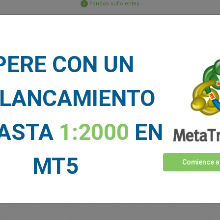
Fondos suficientes
Stop Loss
Take Profit
PERE CON UN
CIAS DE MERCADO
LANCAMIENTO
Ver más >
HASTA
1:2000
EN
MT5
Comience a