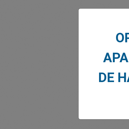
O
NOTI
APA
DE 