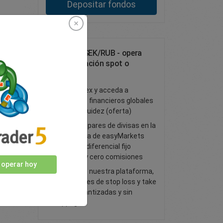
Depositar fondos
Opera con SEK/RUB - opera
como operación spot o
forward FX
Opere forex y acceda a
mercados financieros globales
de gran liquidez (oferta)
Todos los pares de divisas en la
plataforma de easyMarkets
tienen un diferencial fijo
ajustado y cero comisiones
 operar hoy
Opere con nuestra plataforma,
con órdenes de stop loss y take
profit garantizadas y sin
slippage.