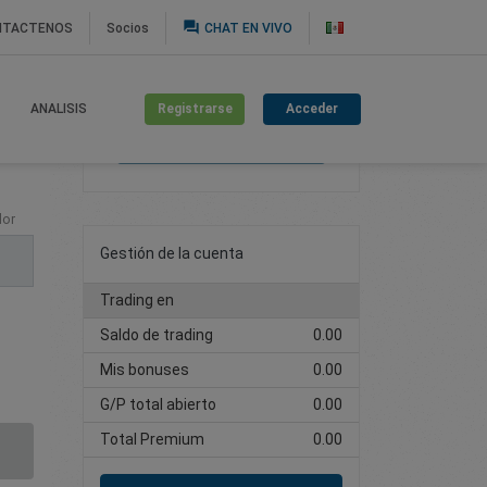
question_answer
NTACTENOS
Socios
CHAT EN VIVO
Registrarse
Acceder
ANALISIS
Cree una cuenta de
trading
lor
Gestión de la cuenta
Trading en
Saldo de trading
0.00
Mis bonuses
0.00
G/P total abierto
0.00
Total Premium
0.00